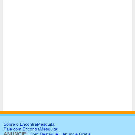
Sobre o EncontraMesquita
Fale com EncontraMesquita
ANUNCIE:
|
Com Destaque
Anuncie Grátis