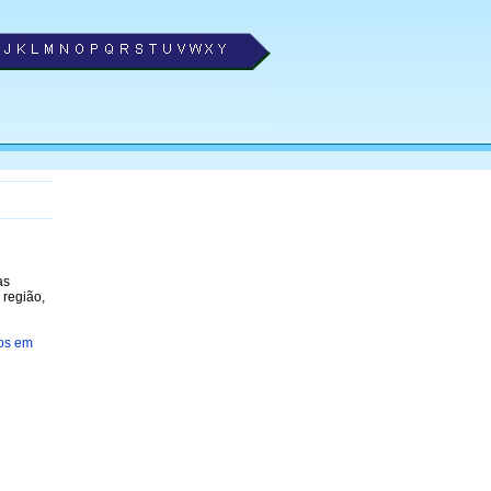
as
 região,
os em