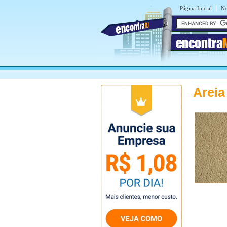
|
Página Inicial
No
encontra
Areia