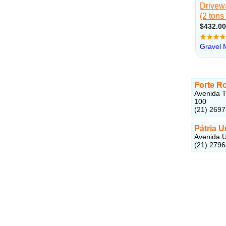
Forte R
Avenida T
100
(21) 269
Pátria U
Avenida U
(21) 279