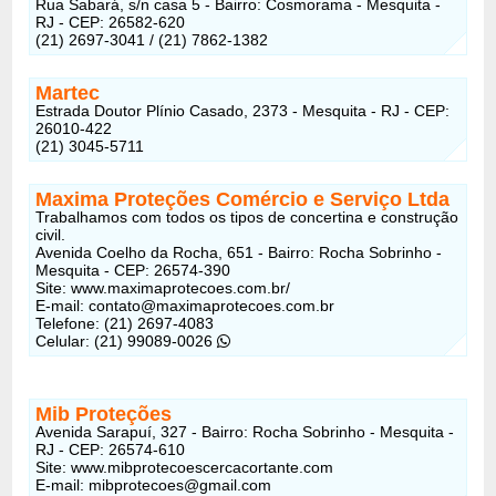
Rua Sabará, s/n casa 5 - Bairro: Cosmorama - Mesquita -
RJ - CEP: 26582-620
(21) 2697-3041 / (21) 7862-1382
Martec
Estrada Doutor Plínio Casado, 2373 - Mesquita - RJ - CEP:
26010-422
(21) 3045-5711
Maxima Proteções Comércio e Serviço Ltda
Trabalhamos com todos os tipos de concertina e construção
civil.
Avenida Coelho da Rocha, 651 - Bairro: Rocha Sobrinho -
Mesquita - CEP: 26574-390
Site: www.maximaprotecoes.com.br/
E-mail:
contato@maximaprotecoes.com.br
Telefone: (21) 2697-4083
Celular: (21) 99089-0026
Mib Proteções
Avenida Sarapuí, 327 - Bairro: Rocha Sobrinho - Mesquita -
RJ - CEP: 26574-610
Site: www.mibprotecoescercacortante.com
E-mail:
mibprotecoes@gmail.com